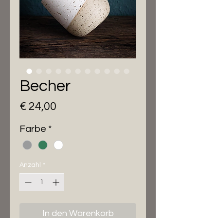
Becher
Preis
€ 24,00
Farbe
*
Anzahl
*
In den Warenkorb