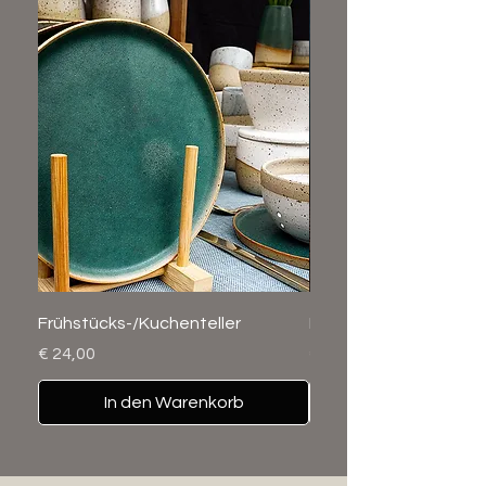
Farbdarstellung Ihres Bildschirms
abweichen.
Frühstücks-/Kuchenteller
Becher
Preis
Preis
€ 24,00
€ 24,00
In den Warenkorb