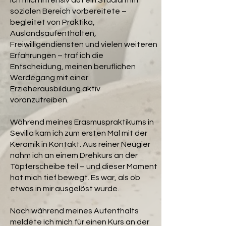
ich mich intensiv auf ein Studium im
sozialen Bereich vorbereitete –
begleitet von Praktika,
Auslandsaufenthalten,
Freiwilligendiensten und vielen weiteren
Erfahrungen – traf ich die
Entscheidung, meinen beruflichen
Werdegang mit einer
Erzieherausbildung aktiv
voranzutreiben.
Während meines Erasmuspraktikums in
Sevilla kam ich zum ersten Mal mit der
Keramik in Kontakt. Aus reiner Neugier
nahm ich an einem Drehkurs an der
Töpferscheibe teil – und dieser Moment
hat mich tief bewegt. Es war, als ob
etwas in mir ausgelöst wurde.
Noch während meines Aufenthalts
meldete ich mich für einen Kurs an der